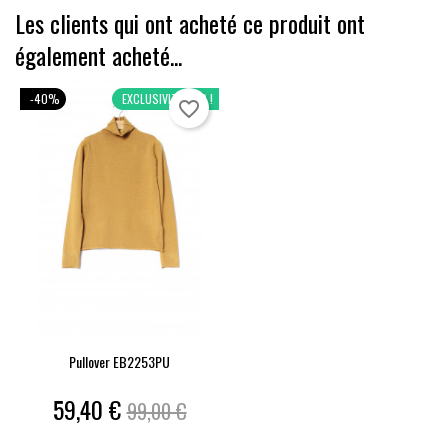
Les clients qui ont acheté ce produit ont
également acheté...
-40%
EXCLUSIVITÉ WEB !
favorite_border
Pullover EB2253PU
Prix
Prix
59,40 €
99,00 €
de