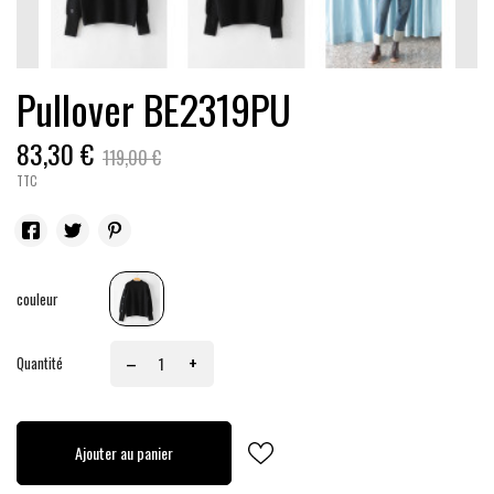
Pullover BE2319PU
83,30 €
119,00 €
TTC
Noir
couleur
–
+
Quantité
Ajouter au panier